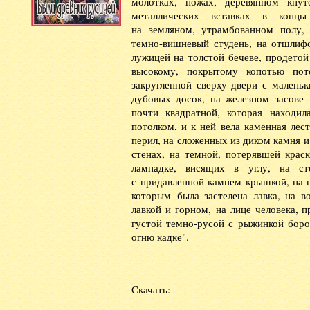
молотках, ножах, деревянном кнут
металлических вставках в концы
на земляном, утрамбованном полу,
темно-вишневый студень, на отшлиф
лужицей на толстой бечеве, продетой
высокому, покрытому копотью пото
закругленной сверху двери с маленьк
дубовых досок, на железном засове 
почти квадратной, которая находи
потолком, и к ней вела каменная лес
перил, на сложенных из диком камня 
стенах, на темной, потерявшей крас
лампадке, висящих в углу, на с
с придавленной камнем крышкой, на 
которым была застелена лавка, на в
лавкой и горном, на лице человека, п
густой темно-русой с рыжинкой боро
огню кадке".
Скачать: