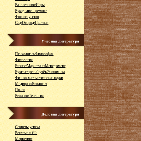
Развлечения/Игры
Рукоделие и ремонт
Фотоискусство
Сад/Огород/Цветник
Учебная литература
Психология/Философия
Филология
Бизнес/Маркетинг/Менеджмент
Бухгалтерский учёт/Экономика
Физико-математические науки
Медицина/Биология
Право
Религия/Теология
Деловая литература
Секреты успеха
Реклама и PR
Маркетинг