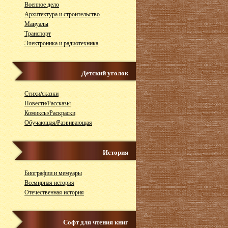
Военное дело
Архитектура и строительство
Мануалы
Транспорт
Электроника и радиотехника
Детский уголок
Стихи/сказки
Повести/Рассказы
Комиксы/Раскраски
Обучающая/Развивающая
История
Биографии и мемуары
Всемирная история
Отечественная история
Софт для чтения книг