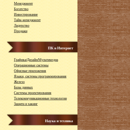
Менеджмент
Богатство
Инвестирование
Тайм-менеджмент
Лидерство
Продажи
ПК и Интернет
Графика/Дизайн/Мультимедиа
Операционные системы
Офисные приложения
Языки, системы программирования
Железо
Базы данных
Системы проектирования
Телекоммуникационные технологии
Защита и хакинг
Наука и техника