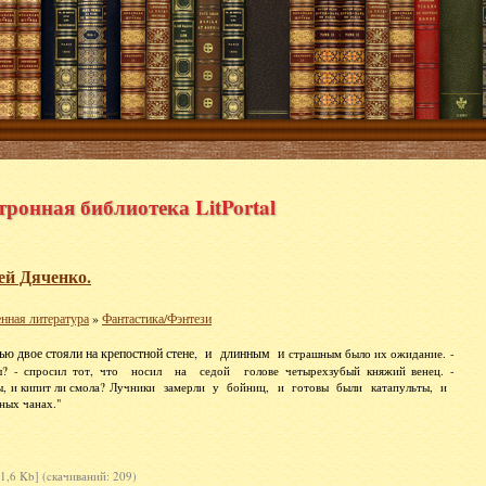
тронная библиотека LitPortal
ей Дяченко.
нная литература
»
Фантастика/Фэнтези
ью двое стояли на крепостной стене, и длинным и
страшным было их ожидание.
-
ны? - спросил тот, что носил на седой голове
четырехзубый княжий венец. -
ы, и кипит ли смола?
Лучники замерли у бойниц, и готовы были катапульты, и
ных чанах."
1,6 Kb] (cкачиваний: 209)