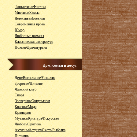
Фантастика/Фэнтези
Мистика/Ужасы
Детективы/Боевики
Современная проза
Юмор
Любовные романы
Классическая литература
Поэзия/Драматургия
Дом, семья и досуг
Дети/Воспитание/Развитие
Здоровье/Питание
Женский клуб
Спорт
Эзотерика/Оккультизм
Красота/Мода
Кулинария
Музыка/Культура/Искусство
Любовь/Эротика
Активный отдых/Охота/Рыбалка
Питомцы