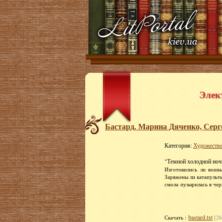
Элек
Бастард. Марина Дяченко, Серг
Категория:
Художестве
"Темной холодной ноч
Изготовились ли вои
Заряжены ли катапульт
смола
пузырилась в чер
bastard.txt
Скачать :
[26