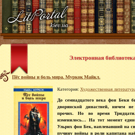
Электронная библиотека 
Пёс войны и боль мира. Муркок Майкл.
Категория:
Художественная литератур
До семнадцатого века фон Беки б
дворянской династией, ничем не
прочих. Но во время Тридцати
изменилось… На тот момент един
Ульрих фон Бек, наплевавший на с
пучину войны в роли капитана на